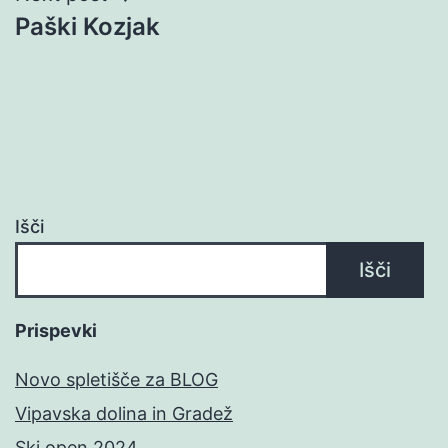
Paški Kozjak
Išči
Išči
Prispevki
Novo spletišče za BLOG
Vipavska dolina in Gradež
Ski open 2024