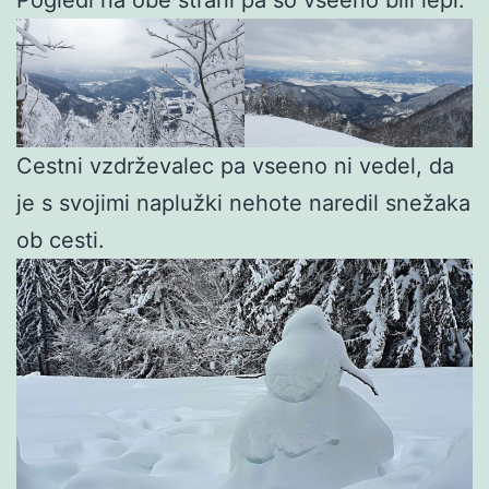
Pogledi na obe strani pa so vseeno bili lepi.
Cestni vzdrževalec pa vseeno ni vedel, da
je s svojimi naplužki nehote naredil snežaka
ob cesti.