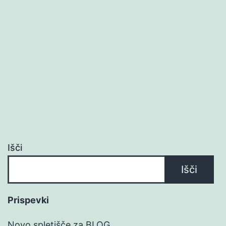
Išči
Išči
Prispevki
Novo spletišče za BLOG