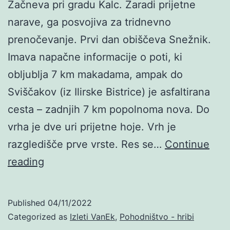
Začneva pri gradu Kalc. Zaradi prijetne
narave, ga posvojiva za tridnevno
prenočevanje. Prvi dan obiščeva Snežnik.
Imava napačne informacije o poti, ki
obljublja 7 km makadama, ampak do
Sviščakov (iz Ilirske Bistrice) je asfaltirana
cesta – zadnjih 7 km popolnoma nova. Do
vrha je dve uri prijetne hoje. Vrh je
razgledišče prve vrste. Res se…
Continue
Snežnik
reading
in
Brkini
Published
04/11/2022
Categorized as
Izleti VanEk
,
Pohodništvo - hribi