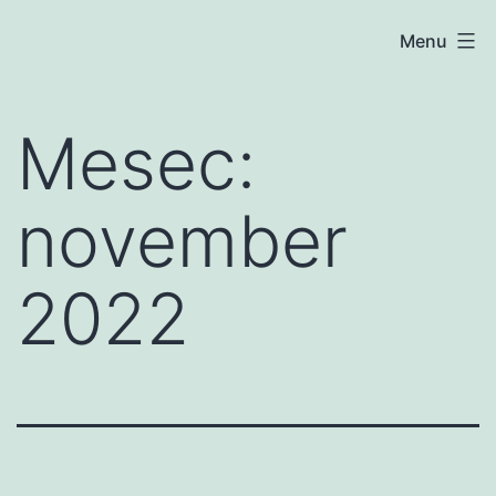
Skip
Blog
Menu
to
content
Mesec:
november
2022