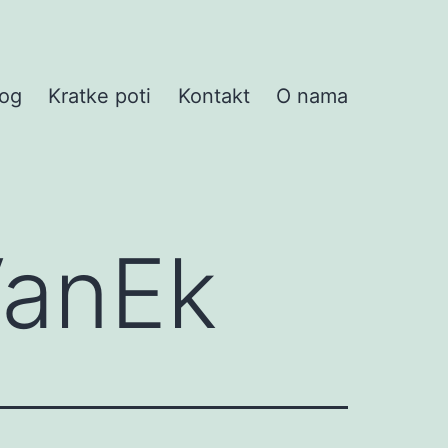
log
Kratke poti
Kontakt
O nama
 VanEk