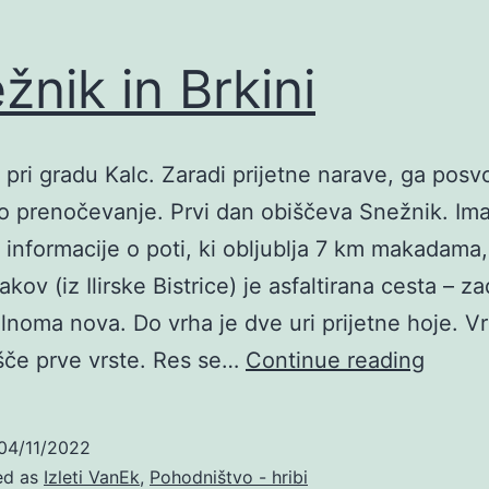
žnik in Brkini
pri gradu Kalc. Zaradi prijetne narave, ga posvo
o prenočevanje. Prvi dan obiščeva Snežnik. Im
informacije o poti, ki obljublja 7 km makadama
kov (iz Ilirske Bistrice) je asfaltirana cesta – za
noma nova. Do vrha je dve uri prijetne hoje. Vr
Snežn
šče prve vrste. Res se…
Continue reading
in
Brkini
04/11/2022
ed as
Izleti VanEk
,
Pohodništvo - hribi