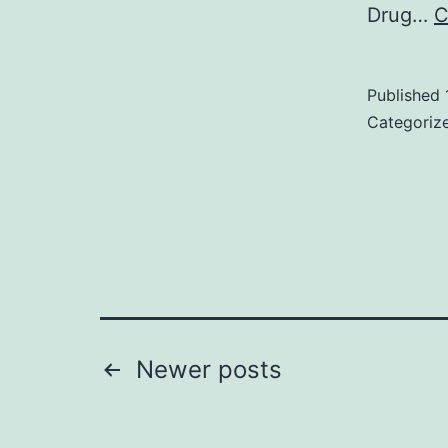
Drug…
C
Published
Categoriz
Številčenje
Newer
posts
prispevkov