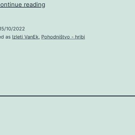
Pag
ontinue reading
15/10/2022
ed as
Izleti VanEk
,
Pohodništvo - hribi