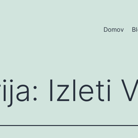
Domov
B
ija:
Izleti