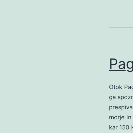
Pa
Otok Pag
ga spozn
prespiva
morje in 
kar 150 