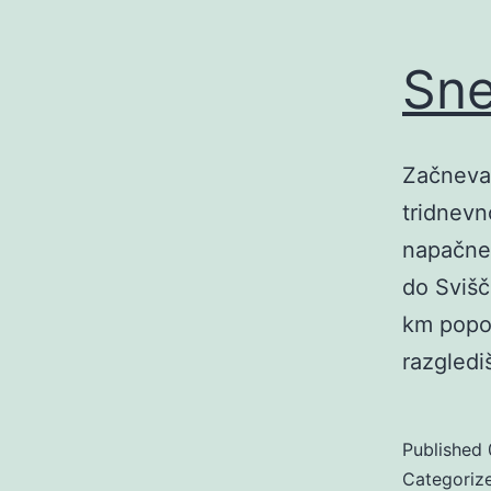
Sne
Začneva 
tridnevn
napačne 
do Svišča
km popol
razgledi
Published
Categoriz