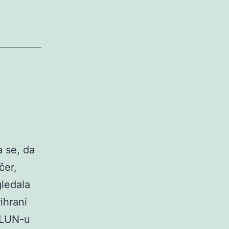
a se, da
čer,
gledala
ihrani
 LUN-u