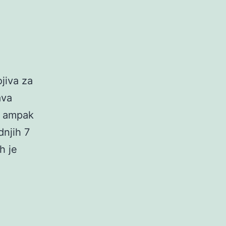
jiva za
ava
, ampak
dnjih 7
h je
ik