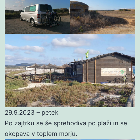
29.9.2023 – petek
Po zajtrku se še sprehodiva po plaži in se
okopava v toplem morju.