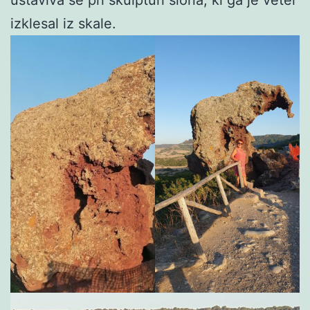
ustaviva še pri skulpturi slona, ki ga je veter
izklesal iz skale.