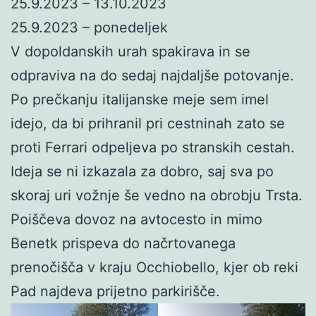
25.9.2023 – 13.10.2023
25.9.2023 – ponedeljek
V dopoldanskih urah spakirava in se
odpraviva na do sedaj najdaljše potovanje.
Po prečkanju italijanske meje sem imel
idejo, da bi prihranil pri cestninah zato se
proti Ferrari odpeljeva po stranskih cestah.
Ideja se ni izkazala za dobro, saj sva po
skoraj uri vožnje še vedno na obrobju Trsta.
Poiščeva dovoz na avtocesto in mimo
Benetk prispeva do načrtovanega
prenočišča v kraju Occhiobello, kjer ob reki
Pad najdeva prijetno parkirišče.