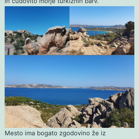
in čudovito morje turkiznih barv.
Mesto ima bogato zgodovino že iz