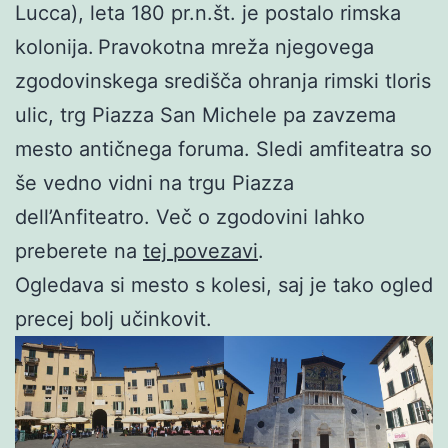
Lucca), leta 180 pr.n.št. je postalo rimska
kolonija.
Pravokotna mreža njegovega
zgodovinskega središča ohranja rimski tloris
ulic, trg Piazza San Michele pa zavzema
mesto antičnega foruma. Sledi amfiteatra so
še vedno vidni na trgu Piazza
dell’Anfiteatro. Več o zgodovini lahko
preberete na
tej povezavi
.
Ogledava si mesto s kolesi, saj je tako ogled
precej bolj učinkovit.