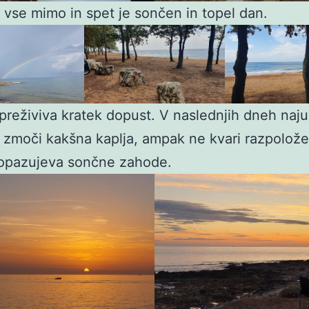
 vse mimo in spet je sončen in topel dan.
 preživiva kratek dopust. V naslednjih dneh naju
zmoči kakšna kaplja, ampak ne kvari razpolože
 opazujeva sončne zahode.