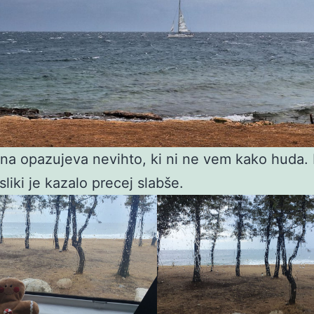
na opazujeva nevihto, ki ni ne vem kako huda.
sliki je kazalo precej slabše.