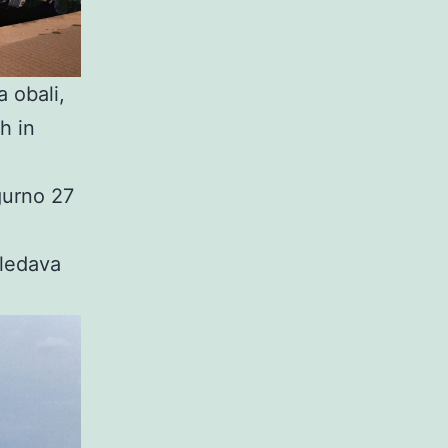
 obali,
h in
gurno 27
Gledava