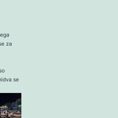
lega
se za
so
midva se