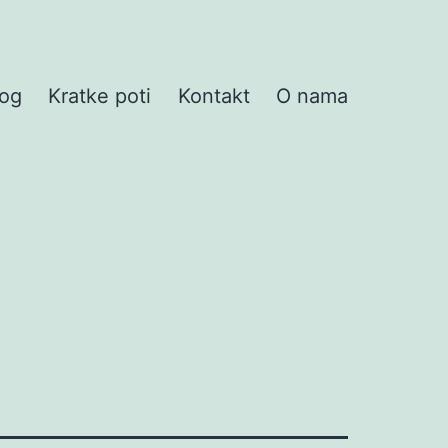
log
Kratke poti
Kontakt
O nama