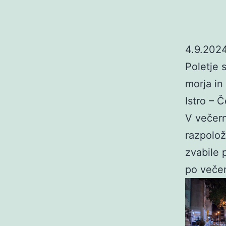
4.9.2024
Poletje 
morja in
Istro – Č
V večern
razpolož
zvabile 
po večer