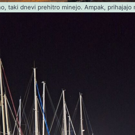
o, taki dnevi prehitro minejo. Ampak, prihajajo