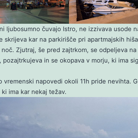
ni ljubosumno čuvajo Istro, ne izzivava usode na
 skrijeva kar na parkirišče pri apartmajskih hiša
 noč. Zjutraj, še pred zajtrkom, se odpeljeva na
, pozajtrkujeva in se okopava v morju, ki ima si
 vremenski napovedi okoli 11h pride nevihta. 
 ki ima kar nekaj težav.