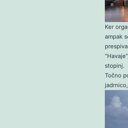
Ker orga
ampak se
prespiva
“Havaje”
stopinj.
Točno po
jadrnico,