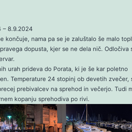
 – 8.9.2024
se končuje, nama pa se je zaluštalo še malo top
 pravega dopusta, kjer se ne dela nič. Odločiva 
ervar.
ih urah prideva do Porata, ki je še kar poletno
en. Temperature 24 stopinj ob devetih zvečer, 
precej prebivalcev na sprehod in večerjo. Tudi 
nem kopanju sprehodiva po rivi.